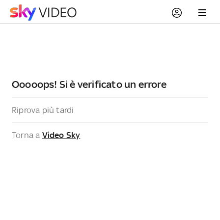
Ooooops! Si è verificato un errore
Riprova più tardi
Torna a
Video Sky