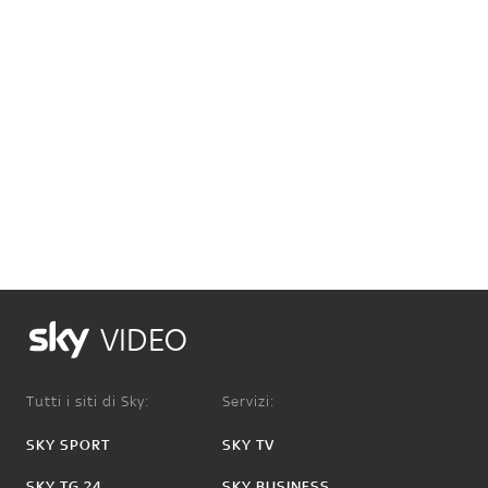
VIDEO
Tutti i siti di Sky:
Servizi:
SKY SPORT
SKY TV
SKY TG 24
SKY BUSINESS