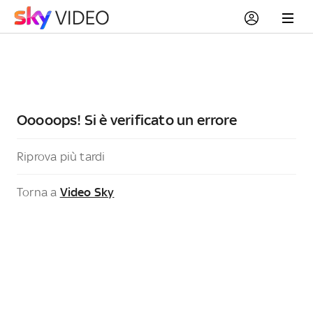
Ooooops! Si è verificato un errore
Riprova più tardi
Torna a
Video Sky