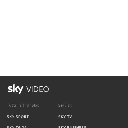
VIDEO
Tutti i siti di Sky:
Servizi:
SKY SPORT
SKY TV
SKY TG 24
SKY BUSINESS