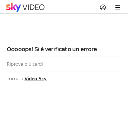
Ooooops! Si è verificato un errore
Riprova più tardi
Torna a
Video Sky