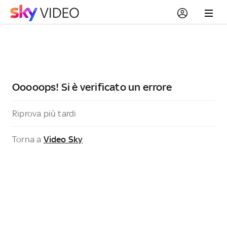
Ooooops! Si è verificato un errore
Riprova più tardi
Torna a
Video Sky