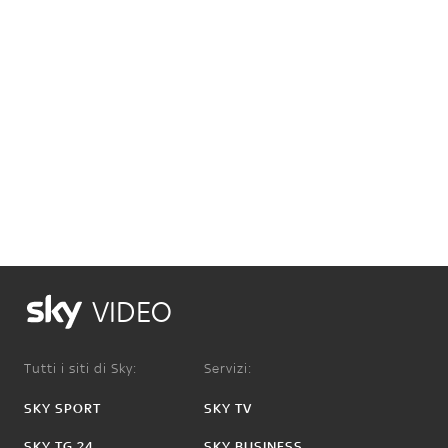
VIDEO
Tutti i siti di Sky:
Servizi:
SKY SPORT
SKY TV
SKY TG 24
SKY BUSINESS