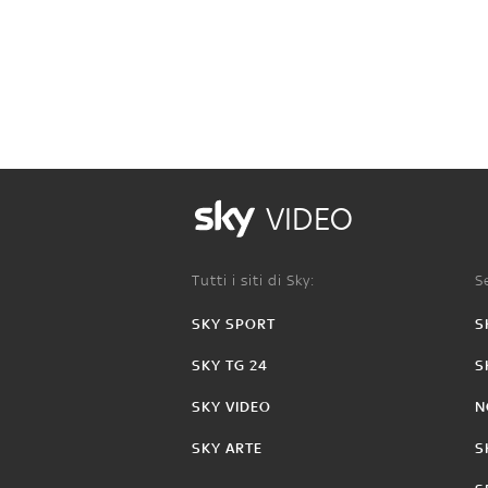
VIDEO
Tutti i siti di Sky:
Se
SKY SPORT
S
SKY TG 24
S
SKY VIDEO
N
SKY ARTE
S