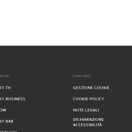
rvizi:
Link utili:
KY TV
GESTIONE COOKIE
KY BUSINESS
COOKIE POLICY
OW
NOTE LEGALI
DICHIARAZIONE
KY BAR
ACCESSIBILITÀ