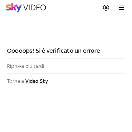
Ooooops! Si è verificato un errore
Riprova più tardi
Torna a
Video Sky