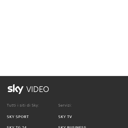
VIDEO
Tutti i siti di Sky:
Servizi:
SKY SPORT
SKY TV
SKY TG 24
SKY BUSINESS