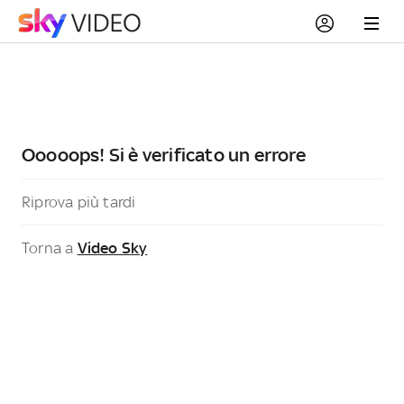
Ooooops! Si è verificato un errore
Riprova più tardi
Torna a
Video Sky