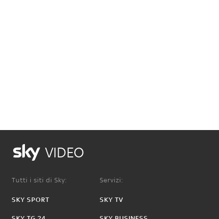
VIDEO
Tutti i siti di Sky:
Servizi:
SKY SPORT
SKY TV
SKY TG 24
SKY BUSINESS