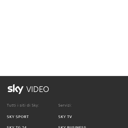
VIDEO
Tutti i siti di Sky:
Servizi:
SKY SPORT
SKY TV
SKY TG 24
SKY BUSINESS