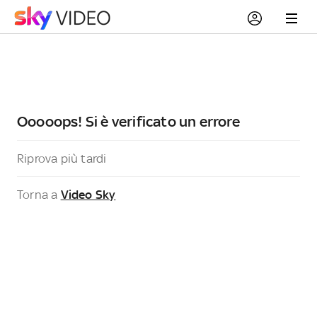
Ooooops! Si è verificato un errore
Riprova più tardi
Torna a
Video Sky