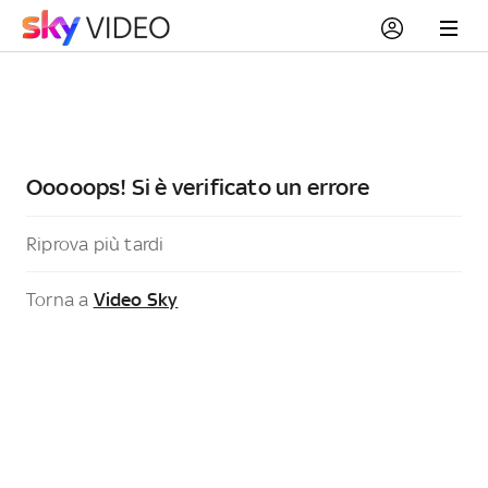
Ooooops! Si è verificato un errore
Riprova più tardi
Torna a
Video Sky