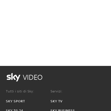
VIDEO
Tutti i siti di Sky:
Servizi:
SKY SPORT
SKY TV
SKY TG 24
SKY BUSINESS