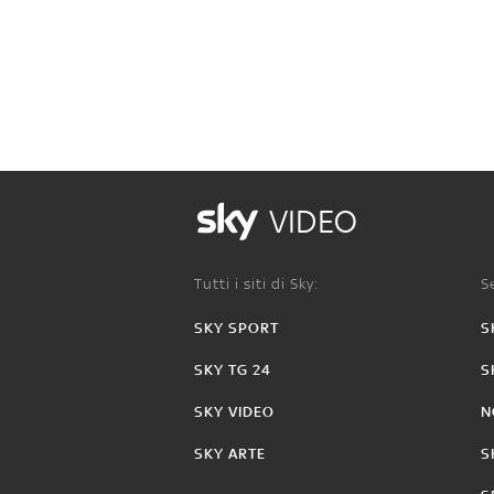
VIDEO
Tutti i siti di Sky:
Se
SKY SPORT
S
SKY TG 24
S
SKY VIDEO
N
SKY ARTE
S