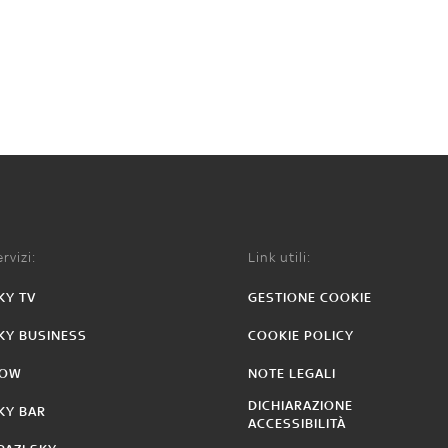
rvizi:
Link utili:
KY TV
GESTIONE COOKIE
KY BUSINESS
COOKIE POLICY
OW
NOTE LEGALI
DICHIARAZIONE
KY BAR
ACCESSIBILITÀ