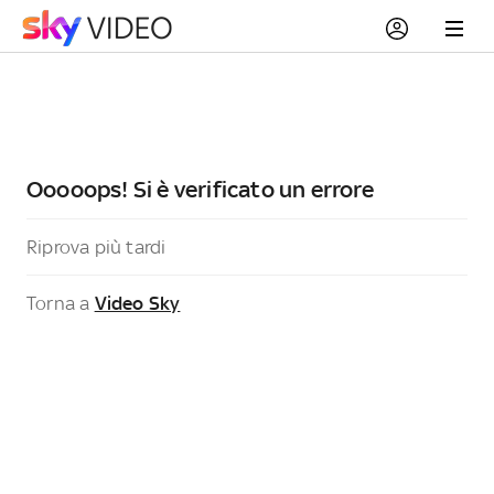
Ooooops! Si è verificato un errore
Riprova più tardi
Torna a
Video Sky