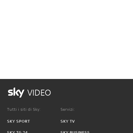
VIDEO
Tutti i siti di Sky:
Servizi:
SKY SPORT
SKY TV
SKY TG 24
SKY BUSINESS