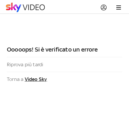
Ooooops! Si è verificato un errore
Riprova più tardi
Torna a
Video Sky