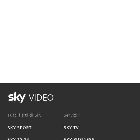
VIDEO
Tutti i siti di Sky:
Servizi:
SKY SPORT
SKY TV
SKY TG 24
SKY BUSINESS