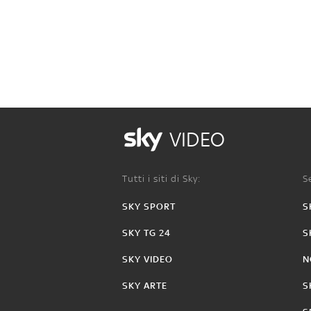
VIDEO
Tutti i siti di Sky:
Se
SKY SPORT
S
SKY TG 24
S
SKY VIDEO
N
SKY ARTE
S