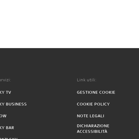
rvizi:
Link utili:
KY TV
GESTIONE COOKIE
KY BUSINESS
COOKIE POLICY
OW
NOTE LEGALI
DICHIARAZIONE
KY BAR
ACCESSIBILITÀ