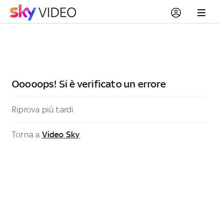
Ooooops! Si è verificato un errore
Riprova più tardi
Torna a
Video Sky