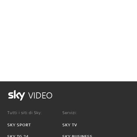
VIDEO
Tutti i siti di Sky:
Servizi:
SKY SPORT
SKY TV
SKY TG 24
SKY BUSINESS