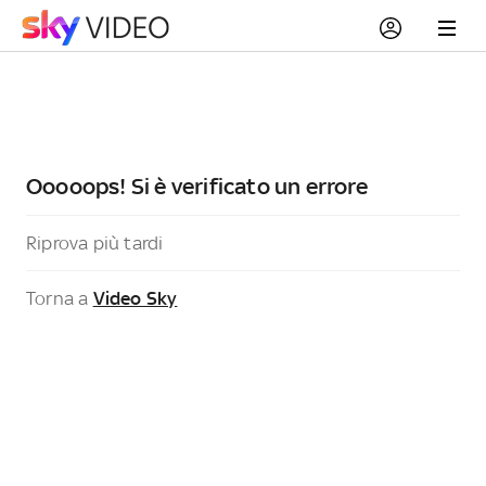
Ooooops! Si è verificato un errore
Riprova più tardi
Torna a
Video Sky