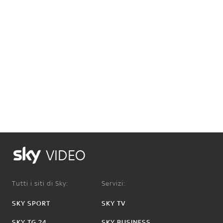
VIDEO
Tutti i siti di Sky:
Servizi:
SKY SPORT
SKY TV
SKY TG 24
SKY BUSINESS