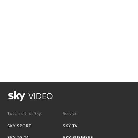
VIDEO
Tutti i siti di Sky:
Servizi:
SKY SPORT
SKY TV
SKY TG 24
SKY BUSINESS