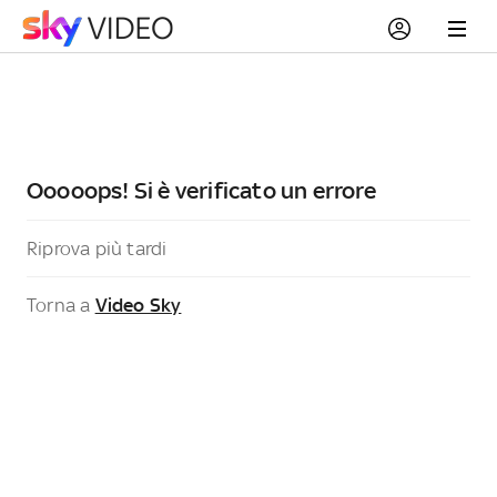
Ooooops! Si è verificato un errore
Riprova più tardi
Torna a
Video Sky