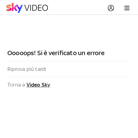
Ooooops! Si è verificato un errore
Riprova più tardi
Torna a
Video Sky