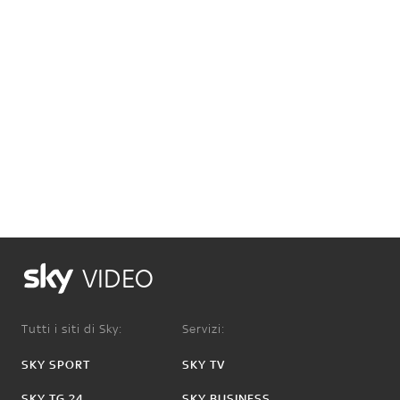
VIDEO
Tutti i siti di Sky:
Servizi:
SKY SPORT
SKY TV
SKY TG 24
SKY BUSINESS