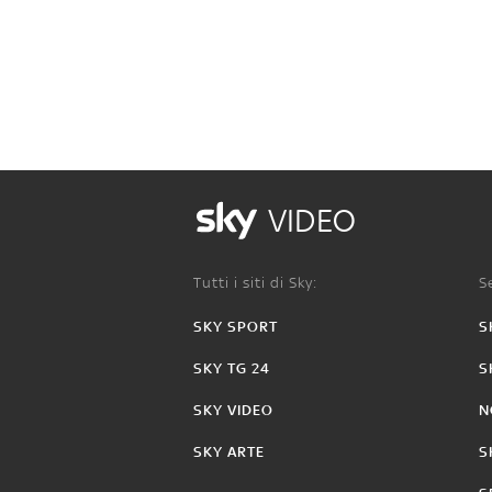
VIDEO
Tutti i siti di Sky:
Se
SKY SPORT
S
SKY TG 24
S
SKY VIDEO
N
SKY ARTE
S