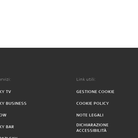
rvizi:
Link utili:
KY TV
GESTIONE COOKIE
KY BUSINESS
COOKIE POLICY
OW
NOTE LEGALI
DICHIARAZIONE
KY BAR
ACCESSIBILITÀ