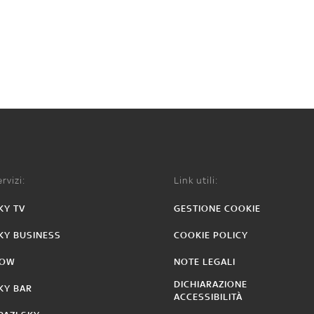
rvizi:
Link utili:
KY TV
GESTIONE COOKIE
KY BUSINESS
COOKIE POLICY
OW
NOTE LEGALI
DICHIARAZIONE
KY BAR
ACCESSIBILITÀ