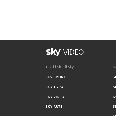
VIDEO
Tutti i siti di Sky:
Se
SKY SPORT
S
SKY TG 24
S
SKY VIDEO
N
SKY ARTE
S