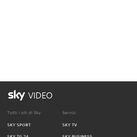
VIDEO
Tutti i siti di Sky:
Servizi:
SKY SPORT
SKY TV
SKY TG 24
SKY BUSINESS