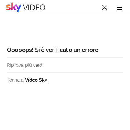
Ooooops! Si è verificato un errore
Riprova più tardi
Torna a
Video Sky