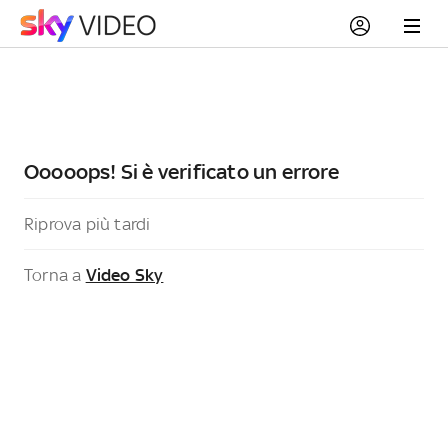
Ooooops! Si è verificato un errore
Riprova più tardi
Torna a
Video Sky