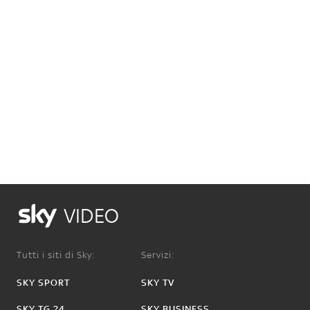
VIDEO
Tutti i siti di Sky:
Servizi:
SKY SPORT
SKY TV
SKY TG 24
SKY BUSINESS