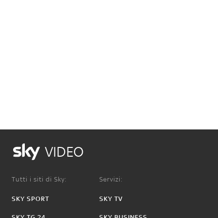
VIDEO
Tutti i siti di Sky:
Servizi:
SKY SPORT
SKY TV
SKY TG 24
SKY BUSINESS