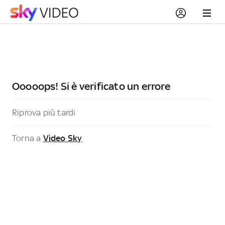
Ooooops! Si è verificato un errore
Riprova più tardi
Torna a
Video Sky