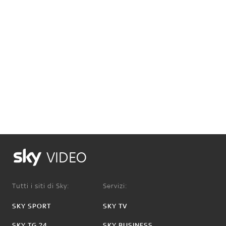
VIDEO
Tutti i siti di Sky:
Servizi:
SKY SPORT
SKY TV
SKY TG 24
SKY BUSINESS