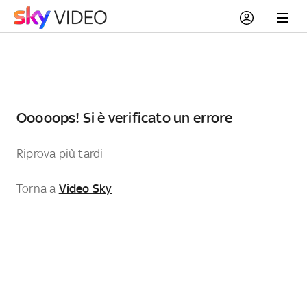
Ooooops! Si è verificato un errore
Riprova più tardi
Torna a
Video Sky