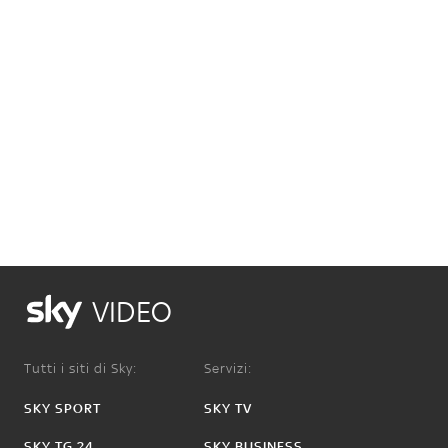
VIDEO
Tutti i siti di Sky:
Servizi:
SKY SPORT
SKY TV
SKY TG 24
SKY BUSINESS