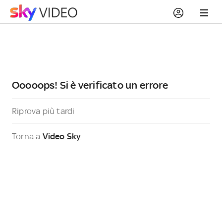
Ooooops! Si è verificato un errore
Riprova più tardi
Torna a
Video Sky