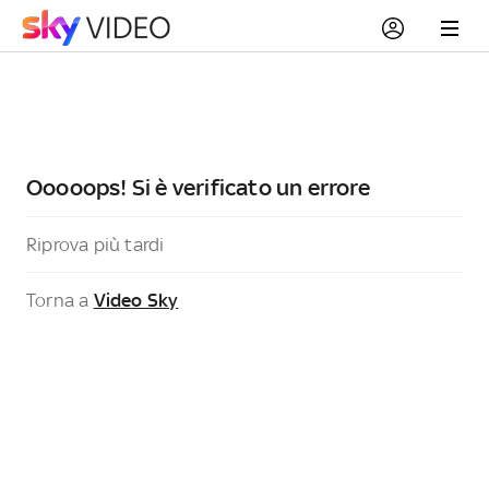
Ooooops! Si è verificato un errore
Riprova più tardi
Torna a
Video Sky