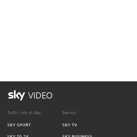
VIDEO
Tutti i siti di Sky:
Servizi:
SKY SPORT
SKY TV
SKY TG 24
SKY BUSINESS