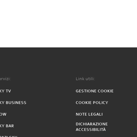
rvizi:
Link utili:
KY TV
GESTIONE COOKIE
KY BUSINESS
COOKIE POLICY
OW
NOTE LEGALI
DICHIARAZIONE
KY BAR
ACCESSIBILITÀ