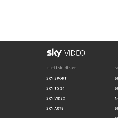
VIDEO
Tutti i siti di Sky:
Se
SKY SPORT
S
SKY TG 24
S
SKY VIDEO
N
SKY ARTE
S