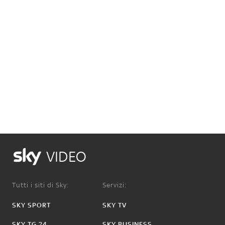
VIDEO
Tutti i siti di Sky:
Servizi:
SKY SPORT
SKY TV
SKY TG 24
SKY BUSINESS