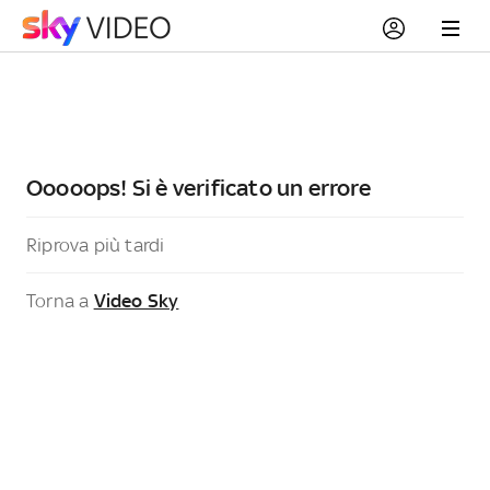
Ooooops! Si è verificato un errore
Riprova più tardi
Torna a
Video Sky