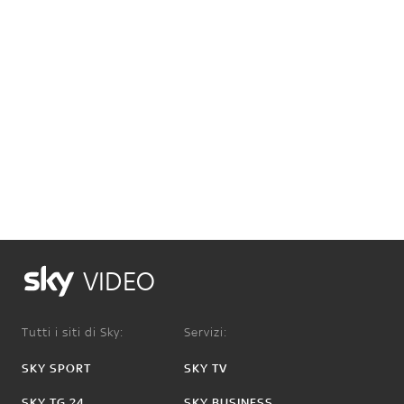
VIDEO
Tutti i siti di Sky:
Servizi:
SKY SPORT
SKY TV
SKY TG 24
SKY BUSINESS