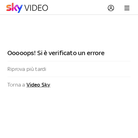
Ooooops! Si è verificato un errore
Riprova più tardi
Torna a
Video Sky