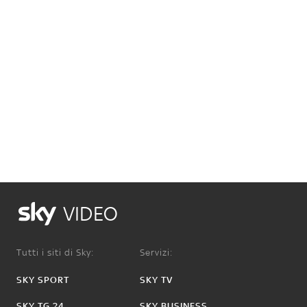
VIDEO
Tutti i siti di Sky:
Servizi:
SKY SPORT
SKY TV
SKY TG 24
SKY BUSINESS