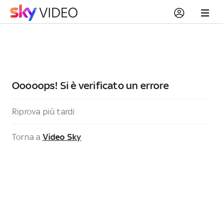
Ooooops! Si è verificato un errore
Riprova più tardi
Torna a
Video Sky