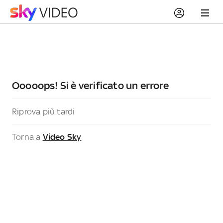
Ooooops! Si è verificato un errore
Riprova più tardi
Torna a
Video Sky