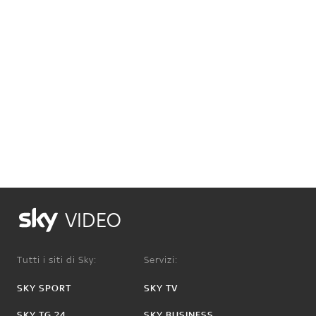
VIDEO
Tutti i siti di Sky:
Servizi:
SKY SPORT
SKY TV
SKY TG 24
SKY BUSINESS