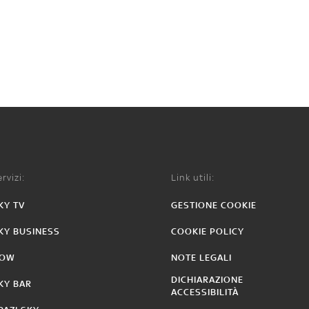
rvizi:
Link utili:
KY TV
GESTIONE COOKIE
KY BUSINESS
COOKIE POLICY
OW
NOTE LEGALI
DICHIARAZIONE
KY BAR
ACCESSIBILITÀ