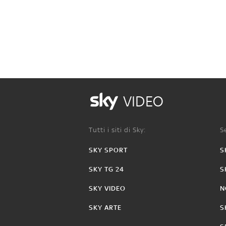
VIDEO
Tutti i siti di Sky:
Se
SKY SPORT
S
SKY TG 24
S
SKY VIDEO
N
SKY ARTE
S