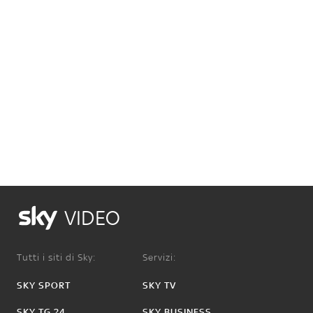
VIDEO
Tutti i siti di Sky:
Servizi:
SKY SPORT
SKY TV
SKY TG 24
SKY BUSINESS