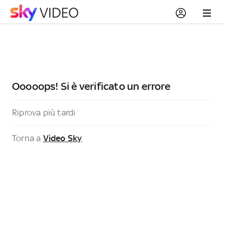
Ooooops! Si è verificato un errore
Riprova più tardi
Torna a
Video Sky