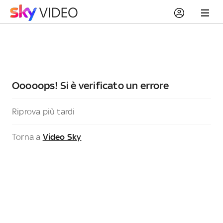
Ooooops! Si è verificato un errore
Riprova più tardi
Torna a
Video Sky