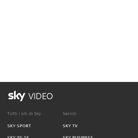
VIDEO
Tutti i siti di Sky:
Servizi:
SKY SPORT
SKY TV
SKY TG 24
SKY BUSINESS