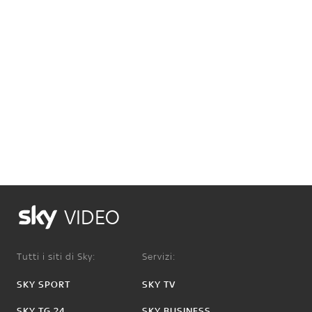
VIDEO
Tutti i siti di Sky:
Servizi:
SKY SPORT
SKY TV
SKY TG 24
SKY BUSINESS