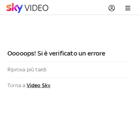
Ooooops! Si è verificato un errore
Riprova più tardi
Torna a
Video Sky