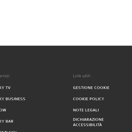
rvizi:
Link utili:
KY TV
GESTIONE COOKIE
KY BUSINESS
COOKIE POLICY
OW
NOTE LEGALI
DICHIARAZIONE
KY BAR
ACCESSIBILITÀ