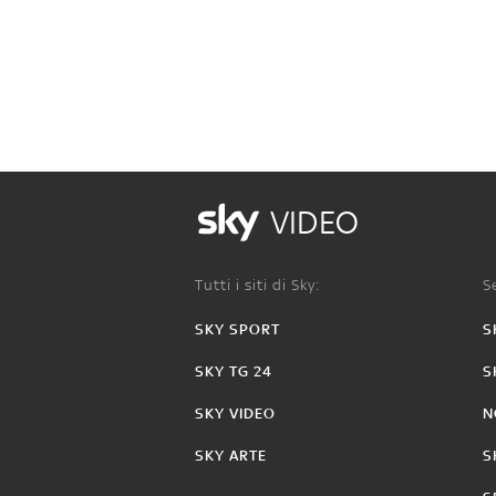
VIDEO
Tutti i siti di Sky:
Se
SKY SPORT
S
SKY TG 24
S
SKY VIDEO
N
SKY ARTE
S