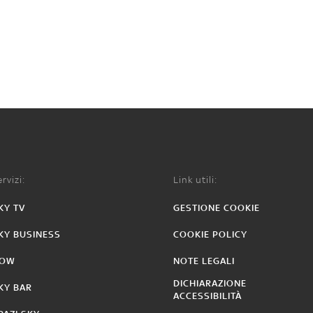
rvizi:
Link utili:
KY TV
GESTIONE COOKIE
KY BUSINESS
COOKIE POLICY
OW
NOTE LEGALI
DICHIARAZIONE
KY BAR
ACCESSIBILITÀ