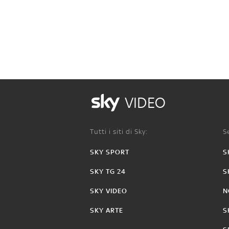
VIDEO
Tutti i siti di Sky:
Se
SKY SPORT
S
SKY TG 24
S
SKY VIDEO
N
SKY ARTE
S