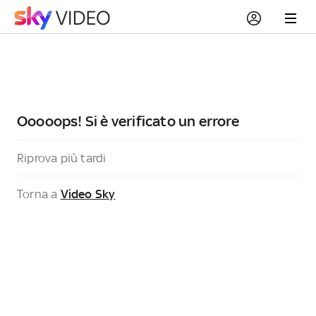
Ooooops! Si è verificato un errore
Riprova più tardi
Torna a
Video Sky