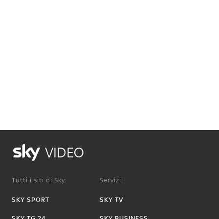
VIDEO
Tutti i siti di Sky:
Servizi:
SKY SPORT
SKY TV
SKY TG 24
SKY BUSINESS