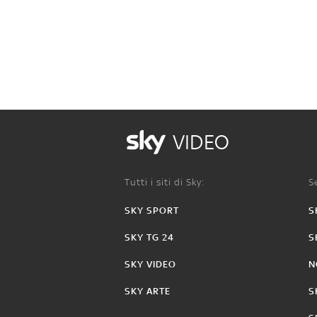
VIDEO
Tutti i siti di Sky:
Se
SKY SPORT
S
SKY TG 24
S
SKY VIDEO
N
SKY ARTE
S