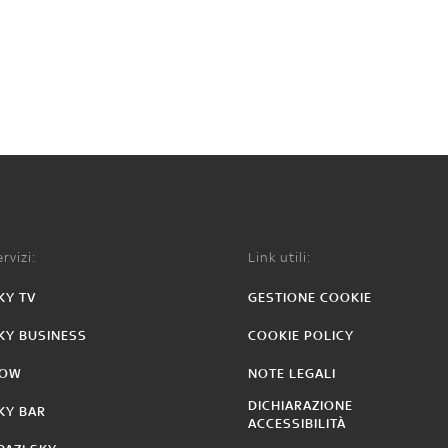
rvizi:
Link utili:
KY TV
GESTIONE COOKIE
KY BUSINESS
COOKIE POLICY
OW
NOTE LEGALI
DICHIARAZIONE
KY BAR
ACCESSIBILITÀ