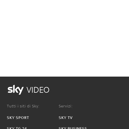
VIDEO
Tutti i siti di Sky:
Servizi:
SKY SPORT
SKY TV
SKY TG 24
SKY BUSINESS