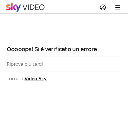
Ooooops! Si è verificato un errore
Riprova più tardi
Torna a
Video Sky