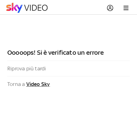
Ooooops! Si è verificato un errore
Riprova più tardi
Torna a
Video Sky