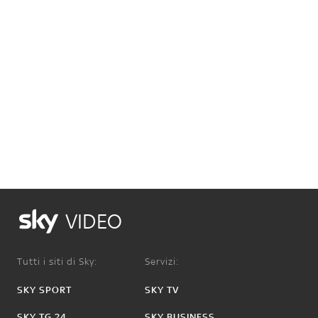
VIDEO
Tutti i siti di Sky:
Servizi:
SKY SPORT
SKY TV
SKY TG 24
SKY BUSINESS