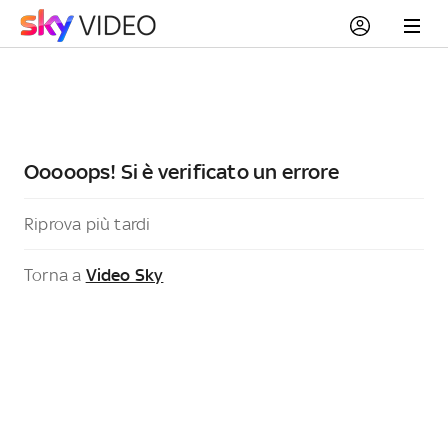
Ooooops! Si è verificato un errore
Riprova più tardi
Torna a
Video Sky