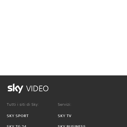
VIDEO
Tutti i siti di Sky:
Servizi:
SKY SPORT
SKY TV
SKY TG 24
SKY BUSINESS