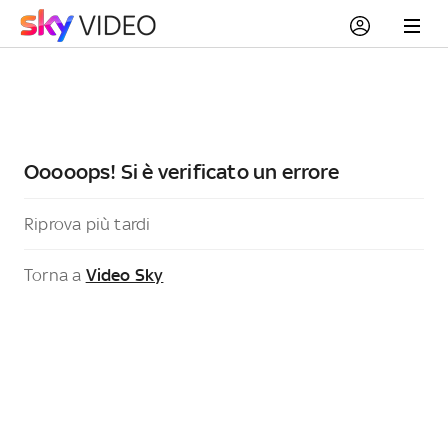
Ooooops! Si è verificato un errore
Riprova più tardi
Torna a
Video Sky