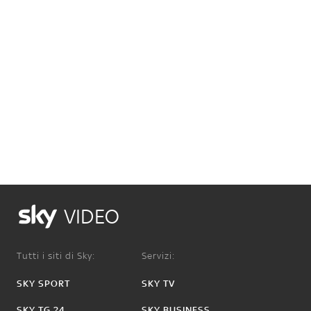
VIDEO
Tutti i siti di Sky:
Servizi:
SKY SPORT
SKY TV
SKY TG 24
SKY BUSINESS