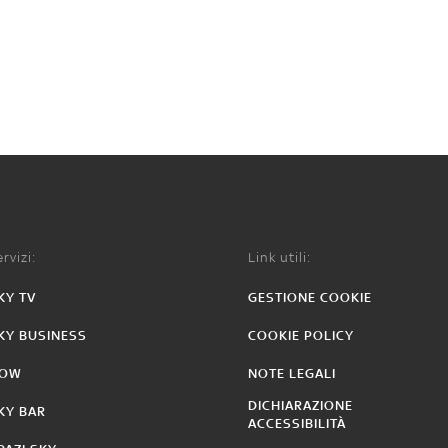
rvizi:
Link utili:
KY TV
GESTIONE COOKIE
KY BUSINESS
COOKIE POLICY
OW
NOTE LEGALI
DICHIARAZIONE
KY BAR
ACCESSIBILITÀ