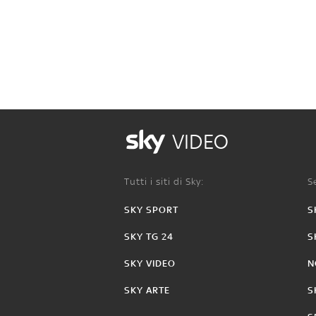
VIDEO
Tutti i siti di Sky:
Se
SKY SPORT
S
SKY TG 24
S
SKY VIDEO
N
SKY ARTE
S