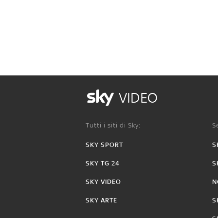
VIDEO
Tutti i siti di Sky:
Se
SKY SPORT
S
SKY TG 24
S
SKY VIDEO
N
SKY ARTE
S