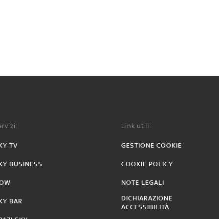
rvizi:
Link utili:
KY TV
GESTIONE COOKIE
KY BUSINESS
COOKIE POLICY
OW
NOTE LEGALI
DICHIARAZIONE
KY BAR
ACCESSIBILITÀ