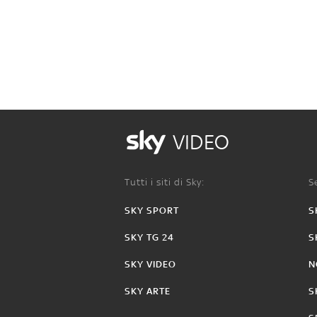
VIDEO
Tutti i siti di Sky:
Se
SKY SPORT
S
SKY TG 24
S
SKY VIDEO
N
SKY ARTE
S