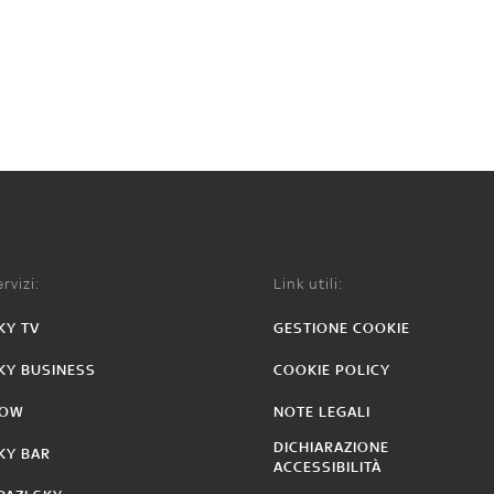
rvizi:
Link utili:
KY TV
GESTIONE COOKIE
KY BUSINESS
COOKIE POLICY
OW
NOTE LEGALI
DICHIARAZIONE
KY BAR
ACCESSIBILITÀ