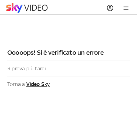
Ooooops! Si è verificato un errore
Riprova più tardi
Torna a
Video Sky