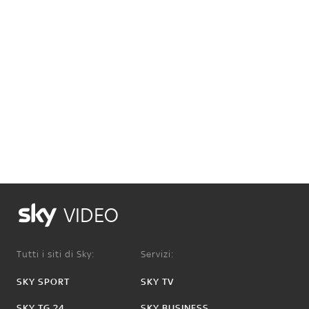
VIDEO
Tutti i siti di Sky:
Servizi:
SKY SPORT
SKY TV
SKY TG 24
SKY BUSINESS