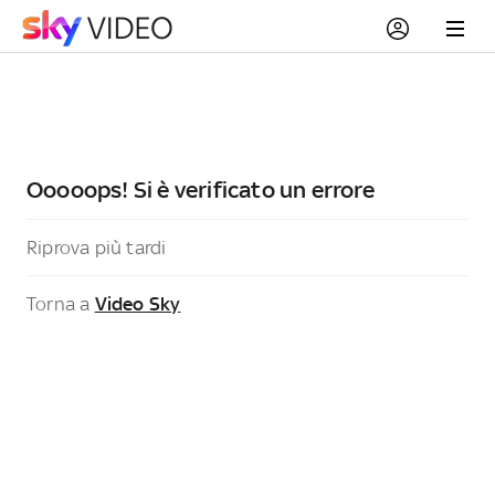
Ooooops! Si è verificato un errore
Riprova più tardi
Torna a
Video Sky