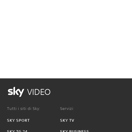
VIDEO
Tutti i siti di Sky:
Servizi:
SKY SPORT
SKY TV
SKY TG 24
SKY BUSINESS