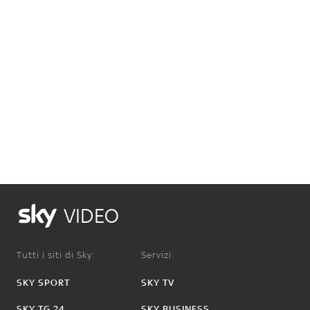
VIDEO
Tutti i siti di Sky:
Servizi:
SKY SPORT
SKY TV
SKY TG 24
SKY BUSINESS