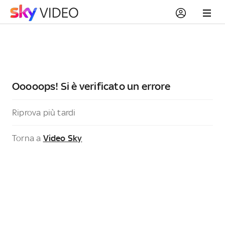
Ooooops! Si è verificato un errore
Riprova più tardi
Torna a
Video Sky