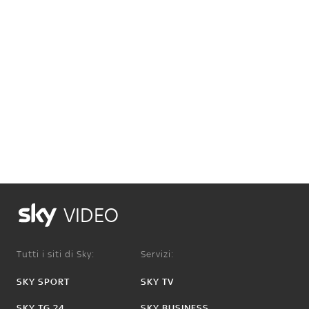
VIDEO
Tutti i siti di Sky:
Servizi:
SKY SPORT
SKY TV
SKY TG 24
SKY BUSINESS