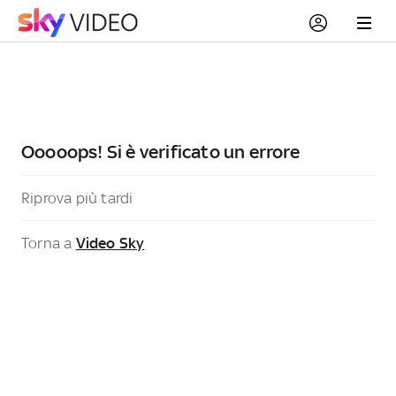
Ooooops! Si è verificato un errore
Riprova più tardi
Torna a
Video Sky