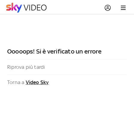
Ooooops! Si è verificato un errore
Riprova più tardi
Torna a
Video Sky