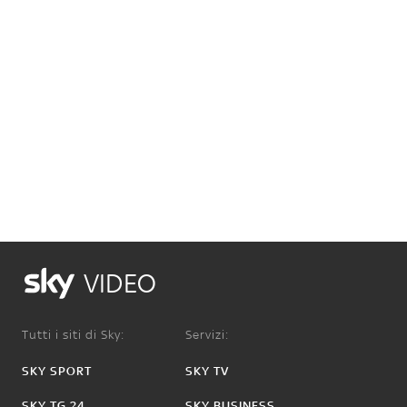
VIDEO
Tutti i siti di Sky:
Servizi:
SKY SPORT
SKY TV
SKY TG 24
SKY BUSINESS